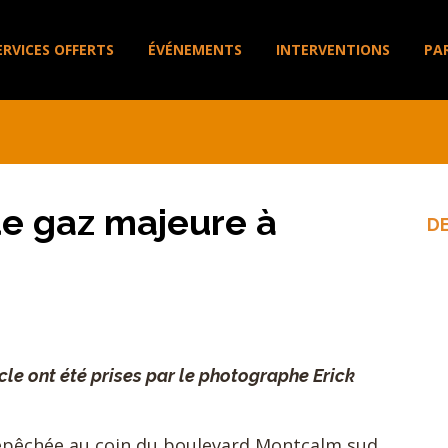
ERVICES OFFERTS
ÉVÉNEMENTS
INTERVENTIONS
PA
de gaz majeure à
D
icle ont été prises par le photographe Erick
 dépêchée au coin du boulevard Montcalm sud