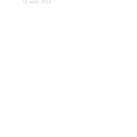
16 août, 2024
hésitez pas à nous contacter!