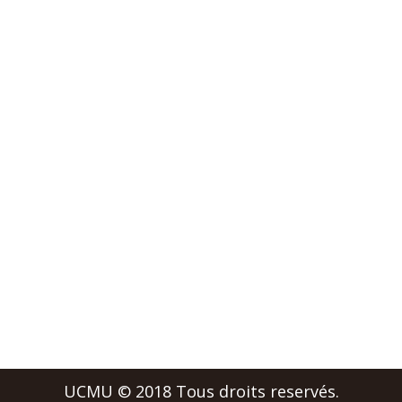
Faire un don
Politique de confidentialité
POUR NOUS JOINDRE
Pour toute question n’hésitez pas à nous
contacter!
(514) 951-8025
info@ucmu.com
UCMU © 2018 Tous droits reservés.