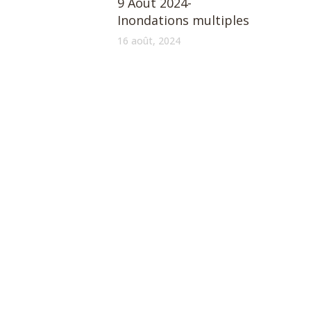
9 Août 2024-
Inondations multiples
16 août, 2024
MENU
À propos
Nouvelles
Services offerts